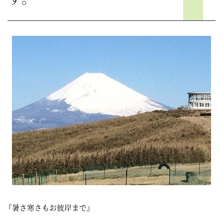
『暑さ寒さもお彼岸まで』